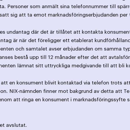
ta. Personer som anmält sina telefonnummer till spärr
satt sig att ta emot marknadsföringserbjudanden per 
ges undantag där det är tillåtet att kontakta konsument
antag är när det föreligger ett etablerat kundförhållan
ten och samtalet avser erbjudanden om samma typ av 
ses bestå upp till 12 månader efter det att avtalsförpl
nten lämnat sitt uttryckliga medgivande till att bli k
t att en konsument blivit kontaktad via telefon trots 
efon. NIX-nämnden finner mot bakgrund av detta att Tel
nom att ringa en konsument i marknadsföringssyfte s
t avslutat.