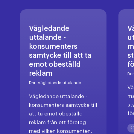
Vägledande
V
uttalande -
u
konsumenters
m
samtycke till att ta
s
emot obeställd
f
reklam
Dn
Dnr:
Vägledande uttalande
Vä
ma
Vägledande uttalande -
st
konsumenters samtycke till
fö
att ta emot obeställd
reklam från ett företag
2
med vilken konsumenten,