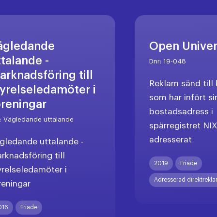
ägledande
Open Unive
ttalande -
Dnr:
19-048
arknadsföring till
Reklam sänd til
tyrelseledamöter i
som har infört si
öreningar
bostadsadress i
r:
Vägledande uttalande
spärregistret NI
adresserat
gledande uttalande -
rknadsföring till
2019
Friade
yrelseledamöter i
Adresserad direktrekl
reningar
016
Friade