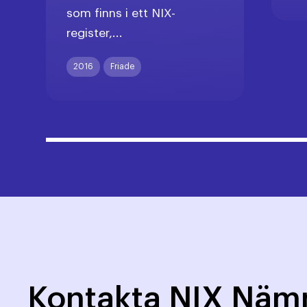
som finns i ett NIX-
register,...
2016
Friade
Kontakta NIX Nä