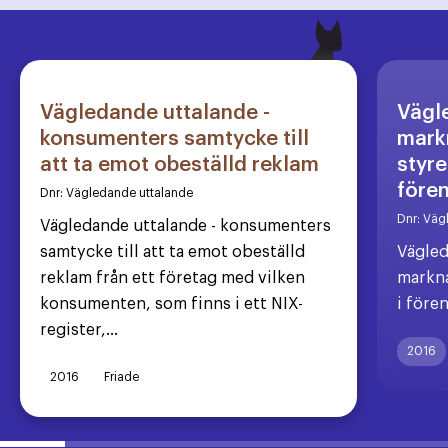
Vägledande uttalande -
Vägl
konsumenters samtycke till
markn
att ta emot obeställd reklam
styre
före
Dnr:
Vägledande uttalande
Dnr:
Väg
Vägledande uttalande - konsumenters
samtycke till att ta emot obeställd
Vägled
reklam från ett företag med vilken
markna
konsumenten, som finns i ett NIX-
i före
register,...
2016
2016
Friade