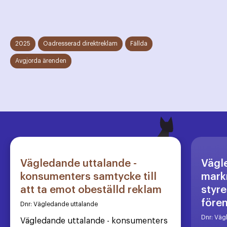
2025
Oadresserad direktreklam
Fällda
Avgjorda ärenden
Vägledande uttalande -
Vägl
konsumenters samtycke till
markn
att ta emot obeställd reklam
styre
före
Dnr:
Vägledande uttalande
Dnr:
Väg
Vägledande uttalande - konsumenters