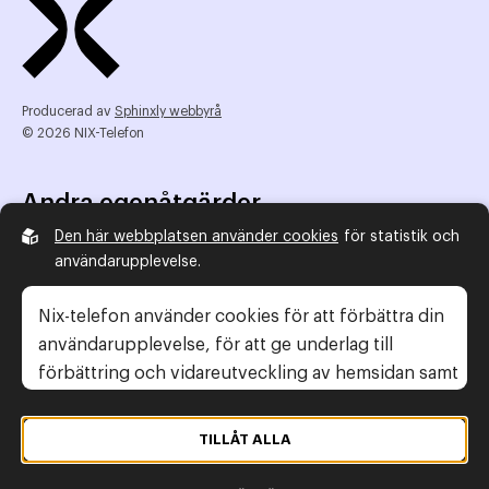
Producerad av
Sphinxly webbyrå
© 2026 NIX-Telefon
Andra egenåtgärder
Den här webbplatsen använder cookies
för statistik och
NIX Telefon
användarupplevelse.
NIX addresserat
Reklamombudsmannen
Nix-telefon använder cookies för att förbättra din
Konsumentverket
användarupplevelse, för att ge underlag till
förbättring och vidareutveckling av hemsidan samt
för att kunna rikta mer relevanta erbjudanden till
Legal information
dig.
TILLÅT ALLA
Gör anmälan