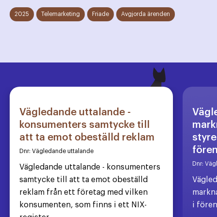
2025
Telemarketing
Friade
Avgjorda ärenden
Vägledande uttalande -
Vägl
konsumenters samtycke till
markn
att ta emot obeställd reklam
styre
före
Dnr:
Vägledande uttalande
Dnr:
Väg
Vägledande uttalande - konsumenters
samtycke till att ta emot obeställd
Vägled
reklam från ett företag med vilken
markna
konsumenten, som finns i ett NIX-
i före