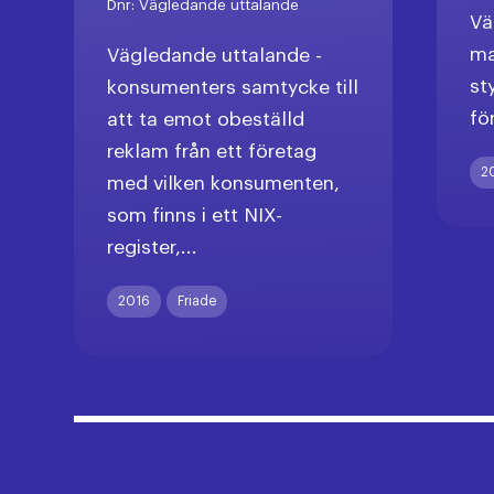
Dnr:
Vägledande uttalande
Vä
ma
Vägledande uttalande -
st
konsumenters samtycke till
fö
att ta emot obeställd
reklam från ett företag
2
med vilken konsumenten,
som finns i ett NIX-
register,...
2016
Friade