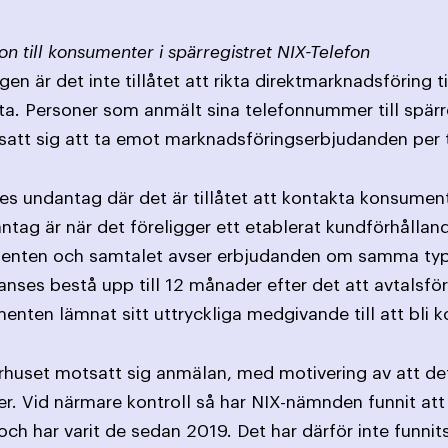
on till konsumenter i spärregistret NIX-Telefon
en är det inte tillåtet att rikta direktmarknadsföring 
ta. Personer som anmält sina telefonnummer till spärr
satt sig att ta emot marknadsföringserbjudanden per 
ges undantag där det är tillåtet att kontakta konsument
antag är när det föreligger ett etablerat kundförhållan
ten och samtalet avser erbjudanden om samma typ av 
ses bestå upp till 12 månader efter det att avtalsförpl
nten lämnat sitt uttryckliga medgivande till att bli k
larhuset motsatt sig anmälan, med motivering av att d
er. Vid närmare kontroll så har NIX-nämnden funnit att
, och har varit de sedan 2019. Det har därför inte funni