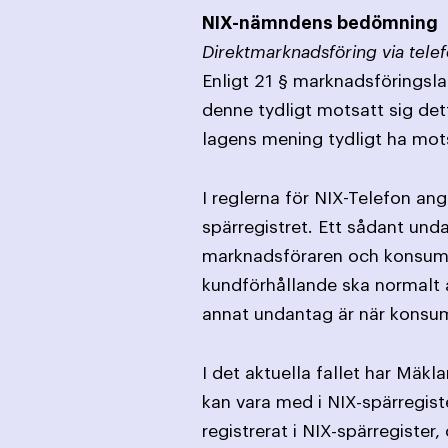
NIX-nämndens bedömning
Direktmarknadsföring via telef
Enligt 21 § marknadsföringslag
denne tydligt motsatt sig det
lagens mening tydligt ha mot
I reglerna för NIX-Telefon an
spärregistret. Ett sådant und
marknadsföraren och konsumen
kundförhållande ska normalt an
annat undantag är när konsume
I det aktuella fallet har Mäk
kan vara med i NIX-spärregist
registrerat i NIX-spärregister