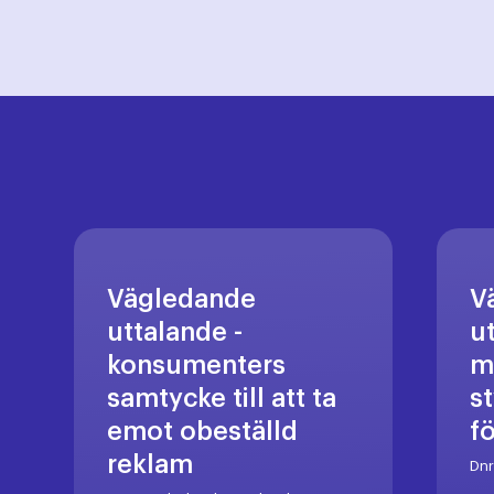
Vägledande
V
uttalande -
u
konsumenters
m
samtycke till att ta
s
emot obeställd
f
reklam
Dn