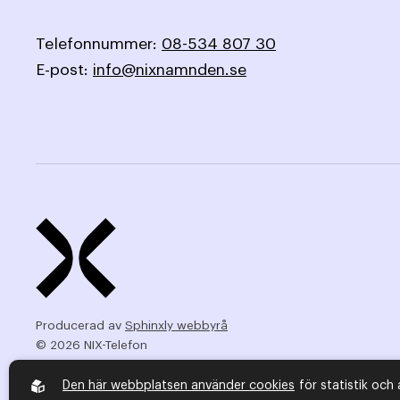
Telefonnummer:
08-534 807 30
E-post:
info@nixnamnden.se
Producerad av
Sphinxly webbyrå
© 2026 NIX-Telefon
Den här webbplatsen använder cookies
för statistik och