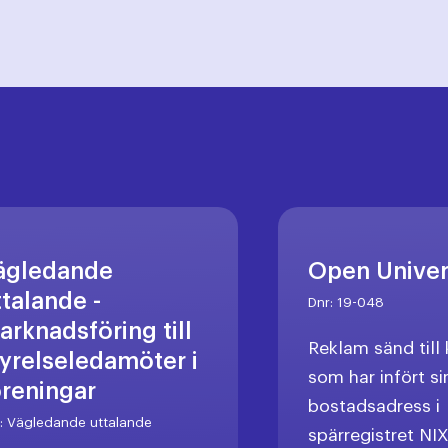
ägledande
Open Unive
ttalande -
Dnr:
19-048
arknadsföring till
Reklam sänd til
tyrelseledamöter i
som har infört si
öreningar
bostadsadress i
r:
Vägledande uttalande
spärregistret NI