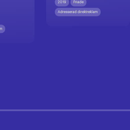
2019
Friade
Adresserad direktreklam
am