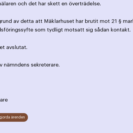
älaren och det har skett en överträdelse.
und av detta att Mäklarhuset har brutit mot 21 § ma
sföringssyfte som tydligt motsatt sig sådan kontakt.
t avslutat.
av nämndens sekreterare.
are
gjorda ärenden