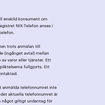
till enskild konsument om
egistret NIX-Telefon anses i
telefon.
en trots anmälan till
de (ingånget avtal) mellan
varor eller tjänster. Ett
iktelserna fullgjorts. Ett
ontaktad.
et anmälda telefonnumret inte
 det aktuella telefonnumret är
ts något giltigt undantag för