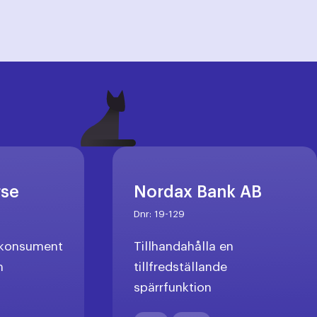
rse
Nordax Bank AB
Dnr:
19-129
l konsument
Tillhandahålla en
n
tillfredställande
spärrfunktion
X