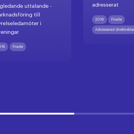
adresserat
gledande uttalande -
rknadsföring till
2019
Friade
yrelseledamöter i
Adresserad direktrekl
reningar
016
Friade