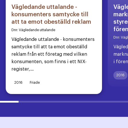
Vägledande uttalande -
Vägl
konsumenters samtycke till
markn
att ta emot obeställd reklam
styre
före
Dnr:
Vägledande uttalande
Dnr:
Väg
Vägledande uttalande - konsumenters
samtycke till att ta emot obeställd
Vägled
reklam från ett företag med vilken
markna
konsumenten, som finns i ett NIX-
i före
register,...
2016
2016
Friade