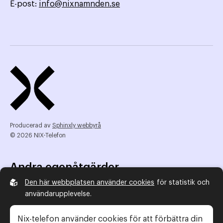
E-post:
info@nixnamnden.se
Producerad av
Sphinxly webbyrå
© 2026 NIX-Telefon
Andra egenåtgärder
Den här webbplatsen använder cookies
för statistik och
NIX Telefon
användarupplevelse.
NIX addresserat
Reklamombudsmannen
Nix-telefon använder cookies för att förbättra din