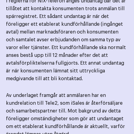
I reglerna för NIX-Telefon anges undantag där det är
tillåtet att kontakta konsumenten trots anmälan till
spärregistret. Ett sådant undantag är när det
föreligger ett etablerat kundförhållande (ingånget
avtal) mellan marknadsföraren och konsumenten
och samtalet avser erbjudanden om samma typ av
varor eller tjänster. Ett kundförhållande ska normalt
anses bestå upp till 12 månader efter det att
avtalsförpliktelserna fullgjorts. Ett annat undantag
är när konsumenten lämnat sitt uttryckliga
medgivande till att bli kontaktad.
Av underlaget framgår att anmälaren har en
kundrelation till Tele2, som iSales är återförsäljare
och samarbetspartner till. Mot bakgrund av detta
föreligger omständigheter som gör att undantaget
om ett etablerat kundförhållande är aktuellt, varför