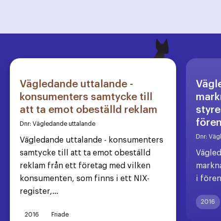
Vägledande uttalande -
Vägl
konsumenters samtycke till
markn
att ta emot obeställd reklam
styre
före
Dnr:
Vägledande uttalande
Dnr:
Väg
Vägledande uttalande - konsumenters
samtycke till att ta emot obeställd
Vägled
reklam från ett företag med vilken
markna
konsumenten, som finns i ett NIX-
i före
register,...
2016
2016
Friade