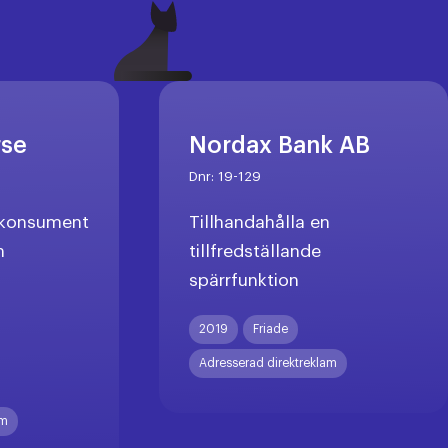
rse
Nordax Bank AB
Dnr:
19-129
l konsument
Tillhandahålla en
n
tillfredställande
spärrfunktion
X
2019
Friade
Adresserad direktreklam
am