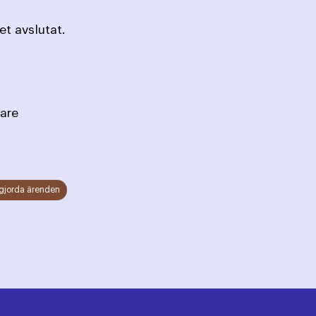
t avslutat.
dström, Sekreterare
gjorda ärenden