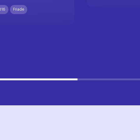
016
Friade