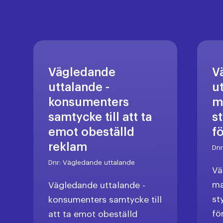
Vägledande
V
uttalande -
u
konsumenters
m
samtycke till att ta
s
emot obeställd
f
reklam
Dn
Dnr:
Vägledande uttalande
Vä
ma
Vägledande uttalande -
st
konsumenters samtycke till
fö
att ta emot obeställd