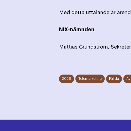
Med detta uttalande är ärende
NIX-nämnden
Mattias Grun
2026
Telemarketing
Fällda
Av