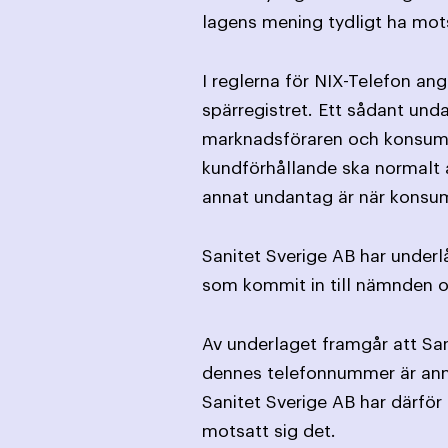
lagens mening tydligt ha mot
I reglerna för NIX-Telefon an
spärregistret. Ett sådant und
marknads­föraren och konsume
kund­förhållande ska normalt a
annat undantag är när konsume
Sanitet Sverige AB har underl
som kommit in till nämnden o
Av underlaget framgår att San
dennes telefonnummer är anmäl
Sanitet Sverige AB har därfö
motsatt sig det.