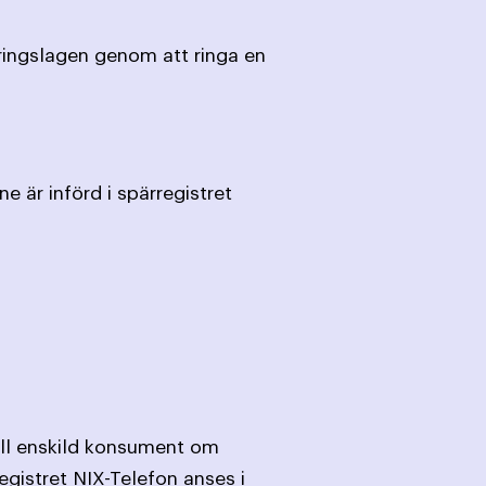
ringslagen genom att ringa en
e är införd i spärregistret
till enskild konsument om
egistret NIX-Telefon anses i