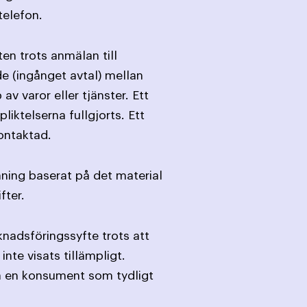
telefon.
en trots anmälan till
de (ingånget avtal) mellan
 varor eller tjänster. Ett
liktelserna fullgjorts. Ett
ontaktad.
mning baserat på det material
fter.
knadsföringssyfte trots att
nte visats tillämpligt.
ga en konsument som tydligt