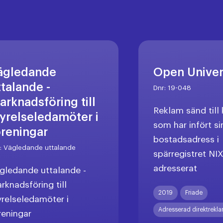
ägledande
Open Unive
ttalande -
Dnr:
19-048
arknadsföring till
Reklam sänd til
tyrelseledamöter i
som har infört si
öreningar
bostadsadress i
r:
Vägledande uttalande
spärregistret NI
adresserat
gledande uttalande -
rknadsföring till
2019
Friade
yrelseledamöter i
Adresserad direktrekl
reningar