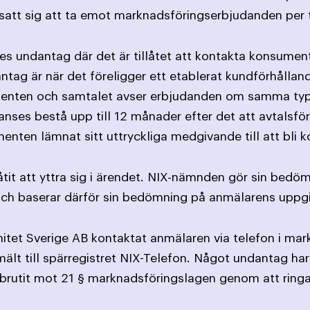
satt sig att ta emot marknads­föringserbjudanden per 
ges undantag där det är tillåtet att kontakta konsument
antag är när det föreligger ett etablerat kundförhållan
nten och samtalet avser erbjudanden om samma typ av
nses bestå upp till 12 månader efter det att avtalsförp
nten lämnat sitt uttryckliga medgivande till att bli k
åtit att yttra sig i ärendet. NIX-nämnden gör sin bedö
ch baserar därför sin bedömning på anmälarens uppgi
itet Sverige AB kontaktat anmälaren via telefon i mar
t till spärregistret NIX-Telefon. Något undantag har i
r brutit mot 21 § marknadsföringslagen genom att rin