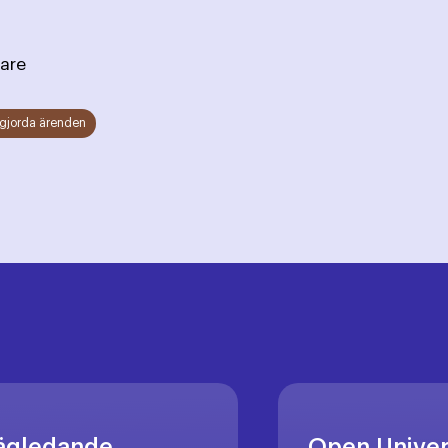
are
gjorda ärenden
ägledande
Open Unive