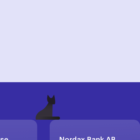
rse
Nordax Bank AB