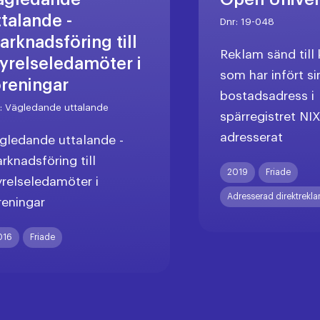
ttalande -
Dnr:
19-048
arknadsföring till
Reklam sänd til
tyrelseledamöter i
som har infört si
öreningar
bostadsadress i
r:
Vägledande uttalande
spärregistret NI
adresserat
gledande uttalande -
rknadsföring till
2019
Friade
yrelseledamöter i
Adresserad direktrekl
reningar
016
Friade