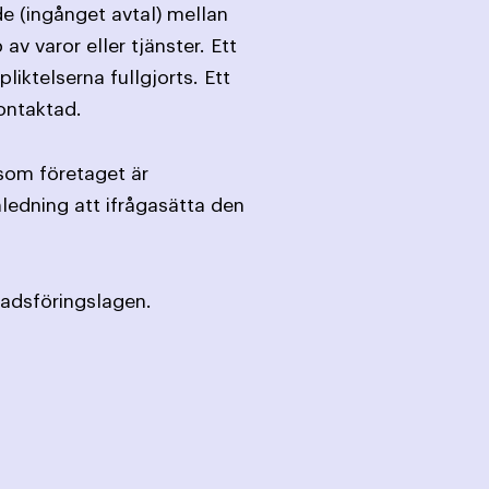
de (ingånget avtal) mellan
varor eller tjänster. Ett
iktelserna fullgjorts. Ett
ontaktad.
rsom företaget är
edning att ifrågasätta den
nadsföringslagen.