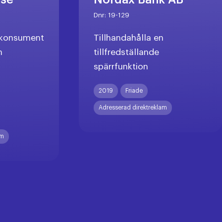
Dnr:
19-129
l konsument
Tillhandahålla en
n
tillfredställande
spärrfunktion
X
2019
Friade
Adresserad direktreklam
am