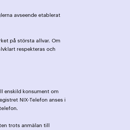
lerna avseende etablerat
ket på största allvar. Om
älvklart respekteras och
till enskild konsument om
egistret NIX-Telefon anses i
telefon.
en trots anmälan till