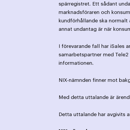
spärregistret. Ett sådant und
marknadsföraren och konsumen
kundförhållande ska normalt an
annat undantag är när konsume
I förevarande fall har iSales 
samarbetspartner med Tele2 
informationen.
NIX-nämnden finner mot bakgr
Med detta uttalande är ärende
Detta uttalande har avgivits 