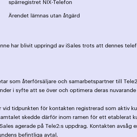
spärregistret NIX-Telefon
Ärendet lämnas utan åtgärd
ne har blivit uppringd av iSales trots att dennes tele
etar som återförsäljare och samarbetspartner till Tele2
under i syfte att se över och optimera deras nuvarande
 vid tidpunkten för kontakten registrerad som aktiv k
Samtalet skedde därför inom ramen för ett etablerat 
Sales agerade på Tele2:s uppdrag. Kontakten avsåg e
ndens befintliga avtal.