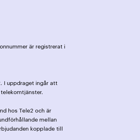
fonnummer är registrerat i
. I uppdraget ingår att
 telekomtjänster.
und hos Tele2 och är
kundförhållande mellan
rbjudanden kopplade till