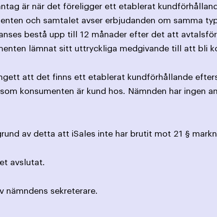
antag är när det föreligger ett etablerat kundförhållan
ten och samtalet avser erbjudanden om samma typ av 
ses bestå upp till 12 månader efter det att avtalsförpl
nten lämnat sitt uttryckliga medgivande till att bli k
angett att det finns ett etablerat kundförhållande efte
som konsumenten är kund hos. Nämnden har ingen anl
und av detta att iSales inte har brutit mot 21 § mark
t avslutat.
av nämndens sekreterare.