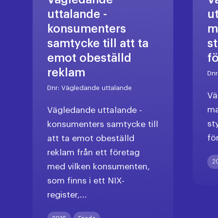
uttalande -
u
konsumenters
m
samtycke till att ta
s
emot obeställd
f
reklam
Dn
Dnr:
Vägledande uttalande
Vä
ma
Vägledande uttalande -
st
konsumenters samtycke till
fö
att ta emot obeställd
reklam från ett företag
2
med vilken konsumenten,
som finns i ett NIX-
register,...