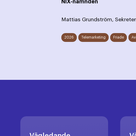
NIX-nämnden
Mattias Grundström, Sekreter
2026
Telemarketing
Friade
Av
Vägledande
V