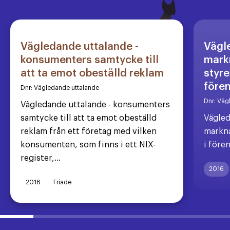
Vägledande uttalande -
Vägl
konsumenters samtycke till
markn
att ta emot obeställd reklam
styre
före
Dnr:
Vägledande uttalande
Dnr:
Väg
Vägledande uttalande - konsumenters
samtycke till att ta emot obeställd
Vägled
reklam från ett företag med vilken
markna
konsumenten, som finns i ett NIX-
i före
register,...
2016
2016
Friade