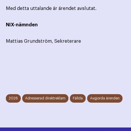
Med detta uttalande är ärendet avslutat.
NIX-nämnden
Mattias Grundström, Sekreterare
2026
Adresserad direktreklam
Fällda
Avgjorda ärenden